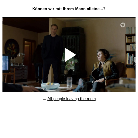
Können wir mit Ihrem Mann alleine...?
Play
←
All people leaving the room
Video